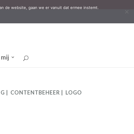
an de website, gaan we er vanuit dat ermee instemt.
 mij
NG | CONTENTBEHEER | LOGO