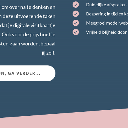

Duidelijke afspraken
l om over na te denken en

Besparing in tijd en k
n deze uitvoerende taken

Meegroei model web
at je digitale visitkaartje

Vrijheid blijheid doo
. Ook voor de prijs hoef je
kosten gaan worden, bepaal
jij zelf.
JN, GA VERDER...