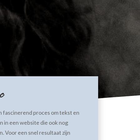
c
en fascinerend proces om tekst en
 in een website die ook nog
. Voor een snel resultaat zijn