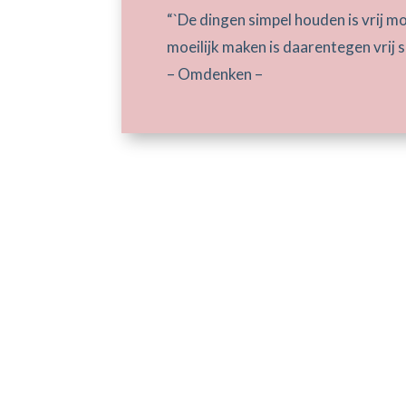
“`De dingen simpel houden is vrij mo
moeilijk maken is daarentegen vrij 
– Omdenken –