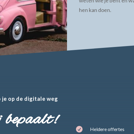
weten wie je bent en wa
hen kan doen.
p je op de digitale weg
 bepaalt!

Heldere offertes