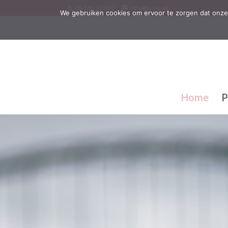
06 145 17 992
info@p-inc.nl
We gebruiken cookies om ervoor te zorgen dat onze 
Home
P