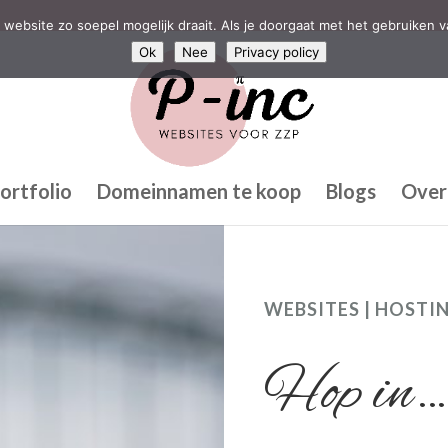
website zo soepel mogelijk draait. Als je doorgaat met het gebruiken v
Ok
Nee
Privacy policy
ortfolio
Domeinnamen te koop
Blogs
Over
WEBSITES | HOSTI
Hop in…