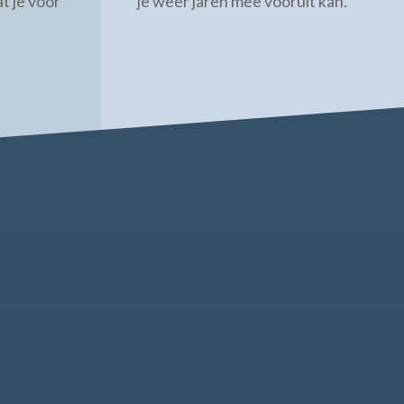
t je voor
je weer jaren mee vooruit kan.