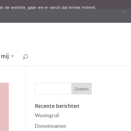
an de website, gaan we er vanuit dat ermee instemt.
 mij
Recente berichten
Woningruil
Domeinnamen